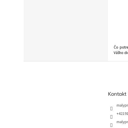
Čo potre
Vášho di
Z
á
p
ä
t
Kontakt
i
e
malyp
+4219
malypr