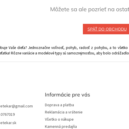
Môžete sa ale pozrieť na osta
SPÄŤ DO OBCHODU
buje Vaše dieťa? Jednoznačne voľnosť, pohyb, radosť z pohybu, a to všet
eťatka! Rôzne variácie a modelové typy sú samozrejmosťou, aby bolo odrážadlo 
Informácie pre vás
Doprava a platba
retekar
@
gmail.com
Reklamácia a vrátenie
10767019
Všetko o nákupe
etekar.sk
Kamenná predajňa