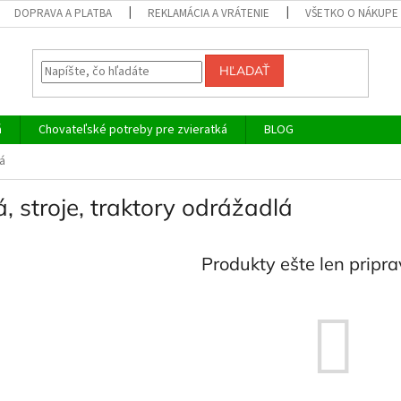
DOPRAVA A PLATBA
REKLAMÁCIA A VRÁTENIE
VŠETKO O NÁKUPE
HĽADAŤ
á
Chovateľské potreby pre zvieratká
BLOG
lá
, stroje, traktory odrážadlá
Produkty ešte len pripr