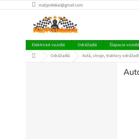
Prejsť
malypretekar@gmail.com
na
obsah
Elektrické vozidlá
Odrážadlá
Šlapacie vozidl
Domov
Odrážadlá
Autá, stroje, traktory odrážad
B
Autá
o
č
n
ý
p
a
n
e
l