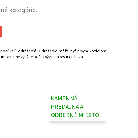
tné kategórie.
ko ponúkajú odrážadlá. Odrážadlo môže byť prvým vozidlom
maximálne využite počas vývinu a rastu dieťatka.
KAMENNÁ
PREDAJŇA A
ODBERNÉ MIESTO