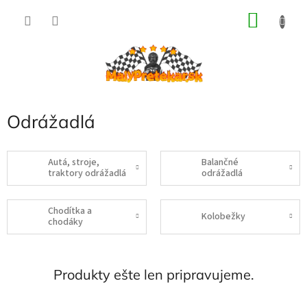
Prejsť
NÁKU
na
obsah
KOŠÍK
Odrážadlá
Autá, stroje,
Balančné
traktory odrážadlá
odrážadlá
Chodítka a
Kolobežky
chodáky
Produkty ešte len pripravujeme.