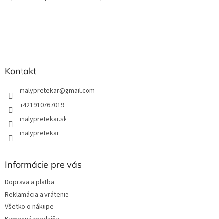
Z
á
p
ä
Kontakt
t
i
malypretekar
@
gmail.com
e
+421910767019
malypretekar.sk
malypretekar
Informácie pre vás
Doprava a platba
Reklamácia a vrátenie
Všetko o nákupe
Kamenná predajňa