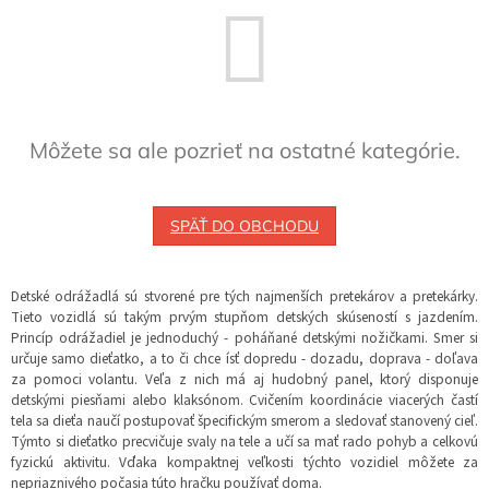
Môžete sa ale pozrieť na ostatné kategórie.
SPÄŤ DO OBCHODU
Detské odrážadlá sú stvorené pre tých najmenších pretekárov a pretekárky.
Tieto vozidlá sú takým prvým stupňom detských skúseností s jazdením.
Princíp odrážadiel je jednoduchý - poháňané detskými nožičkami. Smer si
určuje samo dieťatko, a to či chce ísť dopredu - dozadu, doprava - doľava
za pomoci volantu. Veľa z nich má aj hudobný panel, ktorý disponuje
detskými piesňami alebo klaksónom. Cvičením koordinácie viacerých častí
tela sa dieťa naučí postupovať špecifickým smerom a sledovať stanovený cieľ.
Týmto si dieťatko precvičuje svaly na tele a učí sa mať rado pohyb a celkovú
fyzickú aktivitu. Vďaka kompaktnej veľkosti týchto vozidiel môžete za
nepriaznivého počasia túto hračku používať doma.