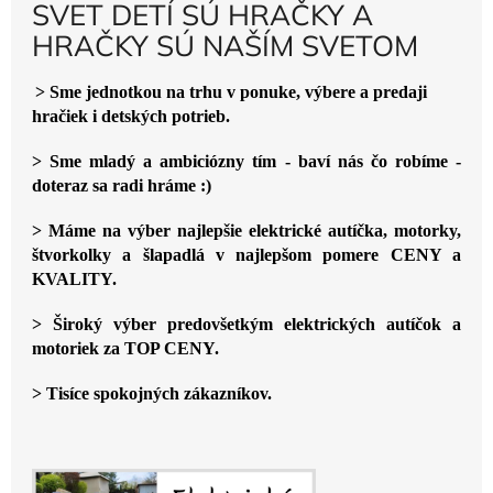
SVET DETÍ SÚ HRAČKY A
R
HRAČKY SÚ NAŠÍM SVETOM
A
Č
> Sme jednotkou na trhu v ponuke, výbere a predaji
K
hračiek i detských potrieb.
Y
> Sme mladý a ambiciózny tím - baví nás čo robíme -
A
doteraz sa radi hráme :)
H
R
> Máme na výber najlepšie elektrické autíčka, motorky,
štvorkolky a šlapadlá v najlepšom pomere CENY a
A
KVALITY.
Č
K
> Široký výber predovšetkým elektrických autíčok a
motoriek za TOP CENY.
Y
S
> Tisíce spokojných zákazníkov.
Ú
N
A