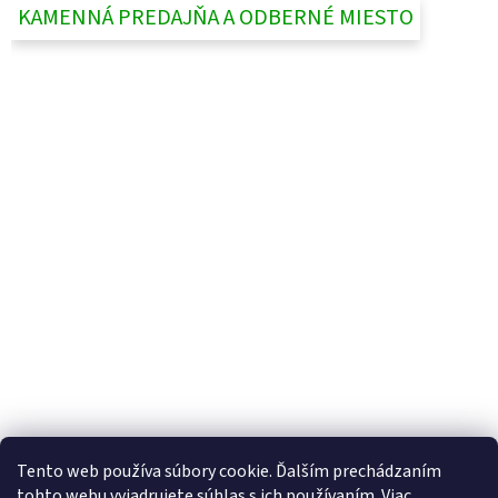
KAMENNÁ PREDAJŇA A ODBERNÉ MIESTO
UjoDano.sk
Podhorské seno
Tento web používa súbory cookie. Ďalším prechádzaním
tohto webu vyjadrujete súhlas s ich používaním. Viac