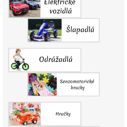
Š
Í
M
S
V
E
T
O
M