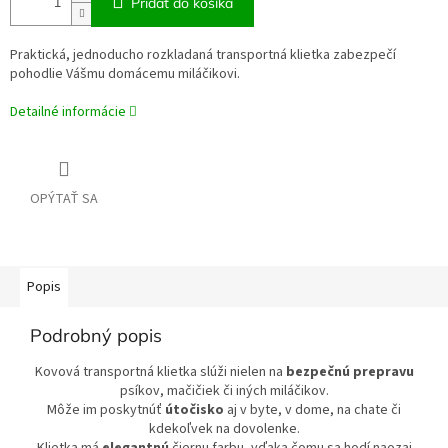
Pridať do košíka
Praktická, jednoducho rozkladaná transportná klietka zabezpečí
pohodlie Vášmu domácemu miláčikovi.
Detailné informácie
OPÝTAŤ SA
Popis
Podrobný popis
Kovová transportná klietka slúži nielen na
bezpečnú prepravu
psíkov, mačičiek či iných miláčikov.
Môže im poskytnúť
útočisko
aj v byte, v dome, na chate či
kdekoľvek na dovolenke.