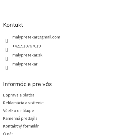
Z
á
p
ä
Kontakt
t
i
malypretekar
@
gmail.com
e
+421910767019
malypretekar.sk
malypretekar
Informácie pre vás
Doprava a platba
Reklamácia a vrátenie
Všetko o nákupe
Kamenná predajňa
Kontaktný formulár
O nás