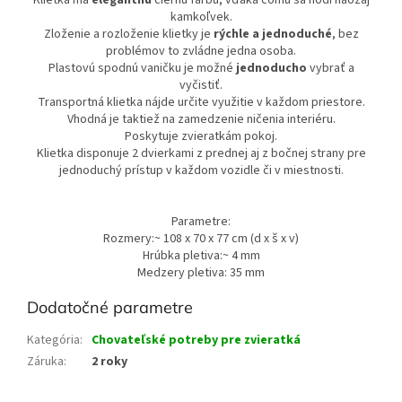
Klietka má
elegantnú
čiernu farbu, vďaka čomu sa hodí naozaj
kamkoľvek.
Zloženie a rozloženie klietky je
rýchle a jednoduché
, bez
problémov to zvládne jedna osoba.
Plastovú spodnú vaničku je možné
jednoducho
vybrať a
vyčistiť.
Transportná klietka nájde určite využitie v každom priestore.
Vhodná je taktiež na zamedzenie ničenia interiéru.
Poskytuje zvieratkám pokoj.
Klietka disponuje 2 dvierkami z prednej aj z bočnej strany pre
jednoduchý prístup v každom vozidle či v miestnosti.
Parametre:
Rozmery:
~ 108 x 70 x 77 cm (d x š x v)
Hrúbka pletiva:
~ 4 mm
Medzery pletiva: 35 mm
Dodatočné parametre
Kategória
:
Chovateľské potreby pre zvieratká
Záruka
:
2 roky