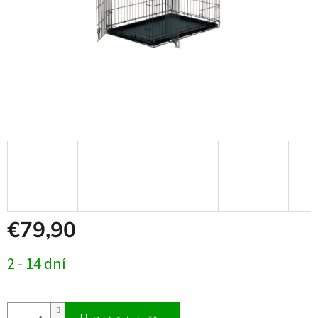
€79,90
Jednotková
2 - 14 dní
cena: