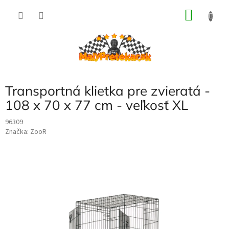
Prejsť
NÁKU
na
obsah
KOŠÍK
Transportná klietka pre zvieratá -
108 x 70 x 77 cm - veľkosť XL
96309
Značka:
ZooR