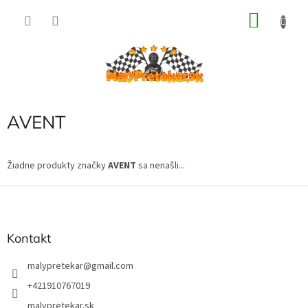
Prejsť
NÁKU
na
obsah
KOŠÍK
AVENT
Žiadne produkty značky
AVENT
sa nenašli...
Z
á
p
ä
Kontakt
t
i
malypretekar
@
gmail.com
e
+421910767019
malypretekar.sk