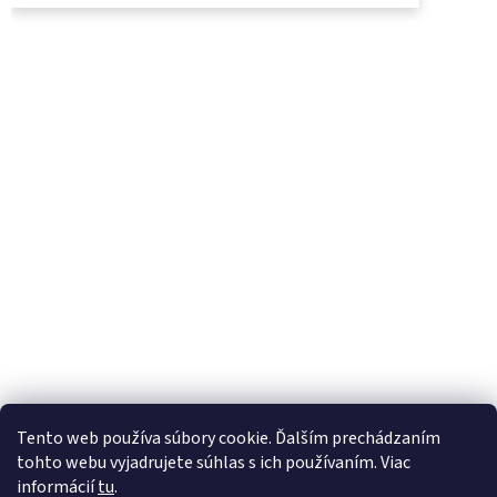
UjoDano.sk
Podhorské seno
Tento web používa súbory cookie. Ďalším prechádzaním
tohto webu vyjadrujete súhlas s ich používaním. Viac
informácií
tu
.