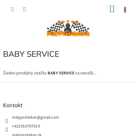
Prejsť
NÁKU
na
obsah
KOŠÍK
BABY SERVICE
Žiadne produkty značky
BABY SERVICE
sa nenašli...
Z
á
p
ä
Kontakt
t
i
malypretekar
@
gmail.com
e
+421910767019
malypretekar.sk