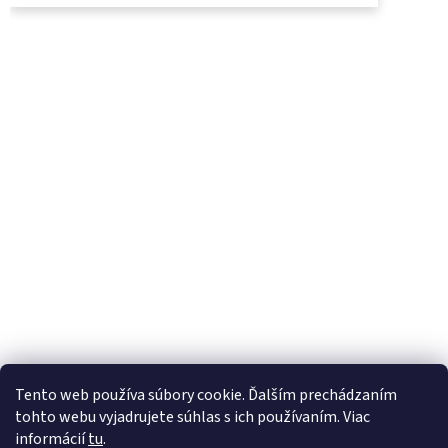
UjoDano.sk
Podhorské seno
Tento web používa súbory cookie. Ďalším prechádzaním
tohto webu vyjadrujete súhlas s ich používaním. Viac
informácií
tu
.