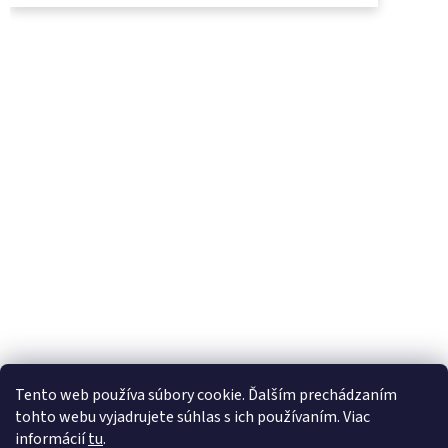
UjoDano.sk
Podhorské seno
Tento web používa súbory cookie. Ďalším prechádzaním
tohto webu vyjadrujete súhlas s ich používaním. Viac
informácií
tu
.