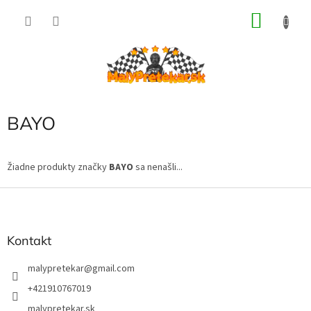
Prejsť
NÁKU
na
obsah
KOŠÍK
BAYO
Žiadne produkty značky
BAYO
sa nenašli...
Z
á
p
ä
Kontakt
t
i
malypretekar
@
gmail.com
e
+421910767019
malypretekar.sk