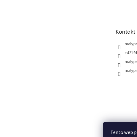
á
p
ä
t
Kontakt
i
e
malyp
+4219
malypr
malyp
Tento web p