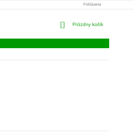
KAMENNÁ PREDAJŇA
KONTAKTNÝ FORMULÁR
Prihlásenie
O NÁS
F
NÁKUPNÝ
Prázdny košík
KOŠÍK