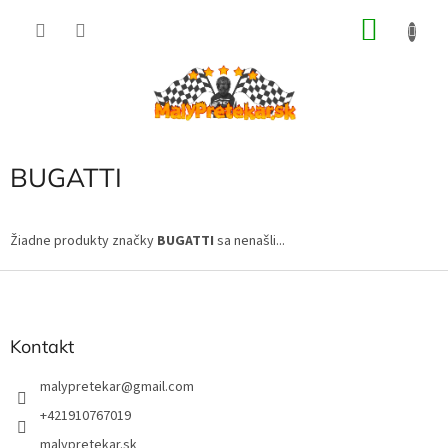
Prejsť
NÁKU
na
obsah
KOŠÍK
BUGATTI
Žiadne produkty značky
BUGATTI
sa nenašli...
Z
á
p
ä
Kontakt
t
i
malypretekar
@
gmail.com
e
+421910767019
malypretekar.sk