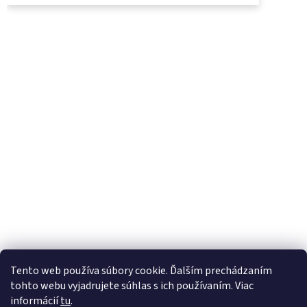
UjoDano.sk
Podhorské seno
Tento web používa súbory cookie. Ďalším prechádzaním
tohto webu vyjadrujete súhlas s ich používaním. Viac
informácií
tu
.