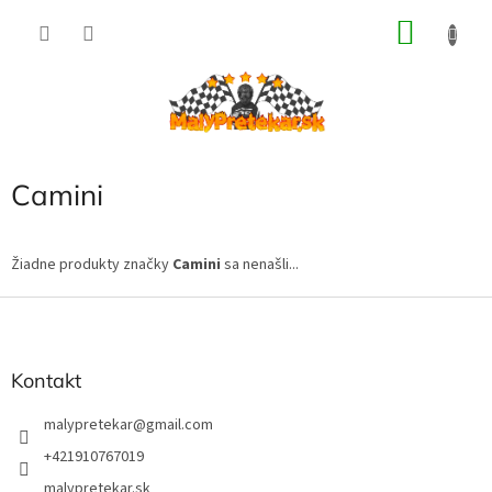
Prejsť
NÁKU
na
obsah
KOŠÍK
Camini
Žiadne produkty značky
Camini
sa nenašli...
Z
á
p
ä
Kontakt
t
i
malypretekar
@
gmail.com
e
+421910767019
malypretekar.sk