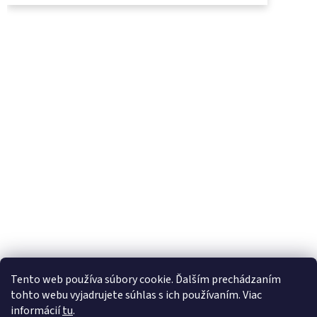
UjoDano.sk
Podhorské seno
Tento web používa súbory cookie. Ďalším prechádzaním
tohto webu vyjadrujete súhlas s ich používaním. Viac
informácií
tu
.