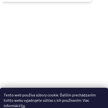
UjoDano.sk
Podhorské seno
Tento web používa súbory cookie. Ďalším prechádzaním
tohto webu vyjadrujete súhlas s ich používaním. Viac
informácií
tu
.