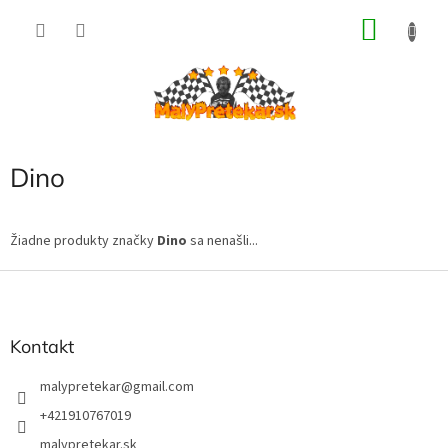
Prejsť
NÁKU
na
obsah
KOŠÍK
Dino
Žiadne produkty značky
Dino
sa nenašli...
Z
á
p
ä
Kontakt
t
i
malypretekar
@
gmail.com
e
+421910767019
malypretekar.sk