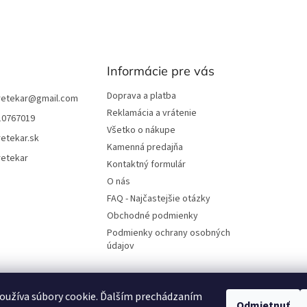
Informácie pre vás
Doprava a platba
retekar
@
gmail.com
Reklamácia a vrátenie
10767019
Všetko o nákupe
etekar.sk
Kamenná predajňa
retekar
Kontaktný formulár
O nás
FAQ - Najčastejšie otázky
Obchodné podmienky
Podmienky ochrany osobných
údajov
oužíva súbory cookie. Ďalším prechádzaním
UjoDano.sk
Podhorské seno
Odmietnuť