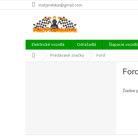
Prejsť
malypretekar@gmail.com
na
obsah
Elektrické vozidlá
Odrážadlá
Šlapacie vozidl
Domov
Predávané značky
Ford
B
For
o
č
n
Žiadne 
ý
p
a
n
e
l
Z