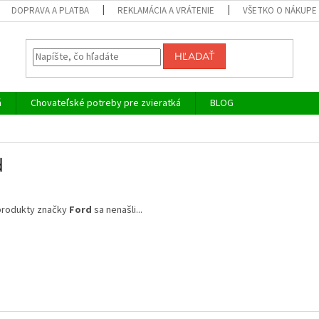
DOPRAVA A PLATBA
REKLAMÁCIA A VRÁTENIE
VŠETKO O NÁKUPE
HĽADAŤ
á
Chovateľské potreby pre zvieratká
BLOG
d
produkty značky
Ford
sa nenašli...