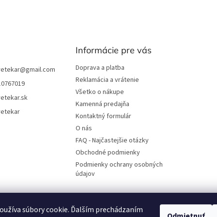
Informácie pre vás
Doprava a platba
retekar
@
gmail.com
Reklamácia a vrátenie
10767019
Všetko o nákupe
etekar.sk
Kamenná predajňa
retekar
Kontaktný formulár
O nás
FAQ - Najčastejšie otázky
Obchodné podmienky
Podmienky ochrany osobných
údajov
oužíva súbory cookie. Ďalším prechádzaním
UjoDano.sk
Podhorské seno
Odmietnuť