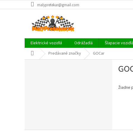
Prejsť
malypretekar@gmail.com
na
obsah
Elektrické vozidlá
Odrážadlá
Šlapacie vozidl
Domov
Predávané značky
GOCar
B
GOC
o
č
n
Žiadne 
ý
p
a
n
e
l
Z