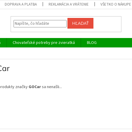
DOPRAVA A PLATBA
REKLAMÁCIA A VRÁTENIE
VŠETKO O NÁKUPE
HĽADAŤ
á
Chovateľské potreby pre zvieratká
BLOG
ar
produkty značky
GOCar
sa nenašli...