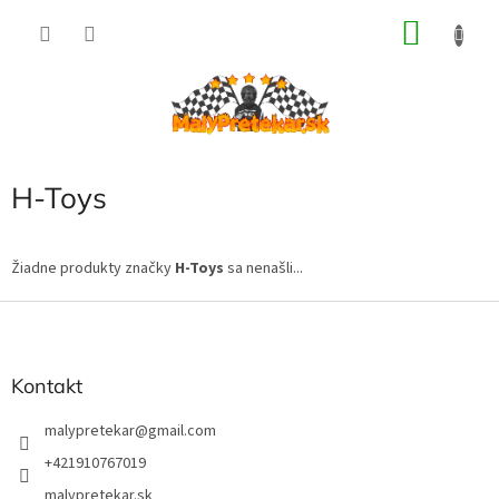
Prejsť
NÁKU
na
obsah
KOŠÍK
H-Toys
Žiadne produkty značky
H-Toys
sa nenašli...
Z
á
p
ä
Kontakt
t
i
malypretekar
@
gmail.com
e
+421910767019
malypretekar.sk