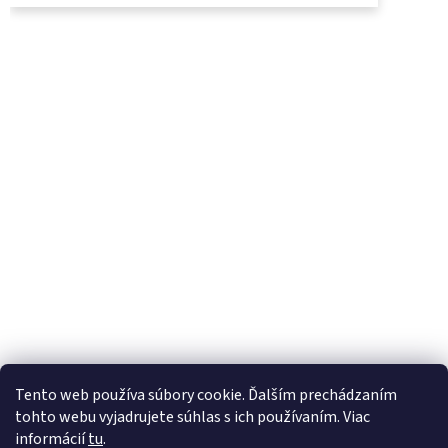
UjoDano.sk
Podhorské seno
Tento web používa súbory cookie. Ďalším prechádzaním
tohto webu vyjadrujete súhlas s ich používaním. Viac
informácií
tu
.