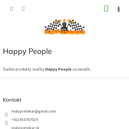
Prejsť
NÁKU
na
obsah
KOŠÍK
Happy People
Žiadne produkty značky
Happy People
sa nenašli...
Z
á
p
ä
Kontakt
t
i
malypretekar
@
gmail.com
e
+421910767019
malypretekar.sk