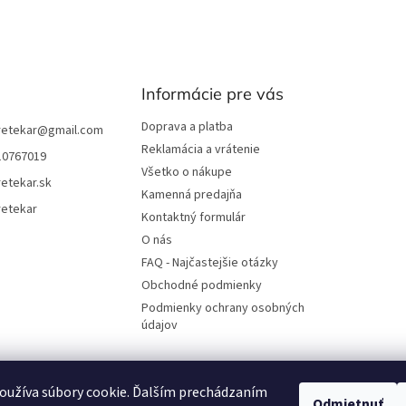
Informácie pre vás
Doprava a platba
retekar
@
gmail.com
Reklamácia a vrátenie
10767019
Všetko o nákupe
etekar.sk
Kamenná predajňa
retekar
Kontaktný formulár
O nás
FAQ - Najčastejšie otázky
Obchodné podmienky
Podmienky ochrany osobných
údajov
oužíva súbory cookie. Ďalším prechádzaním
UjoDano.sk
Podhorské seno
Odmietnuť