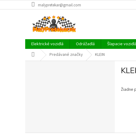
Prejsť
malypretekar@gmail.com
na
obsah
Elektrické vozidlá
Odrážadlá
Šlapacie vozidl
Domov
Predávané značky
KLEIN
B
KLE
o
č
n
Žiadne 
ý
p
a
n
e
l
Z