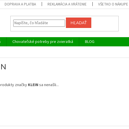
DOPRAVA A PLATBA
REKLAMÁCIA A VRÁTENIE
VŠETKO O NÁKUPE
HĽADAŤ
á
Chovateľské potreby pre zvieratká
BLOG
IN
produkty značky
KLEIN
sa nenašli...