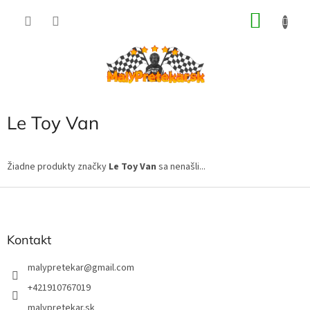
Prejsť
NÁKU
na
obsah
KOŠÍK
Le Toy Van
Žiadne produkty značky
Le Toy Van
sa nenašli...
Z
á
p
ä
Kontakt
t
i
malypretekar
@
gmail.com
e
+421910767019
malypretekar.sk