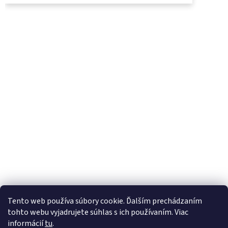
UjoDano.sk
Podhorské seno
Tento web používa súbory cookie. Ďalším prechádzaním
tohto webu vyjadrujete súhlas s ich používaním. Viac
informácií
tu
.