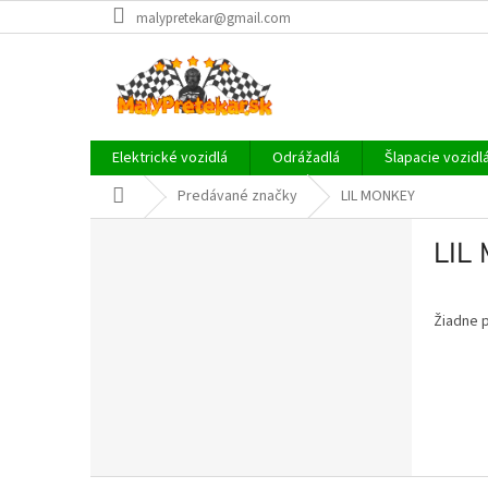
Prejsť
malypretekar@gmail.com
na
obsah
Elektrické vozidlá
Odrážadlá
Šlapacie vozidl
Domov
Predávané značky
LIL MONKEY
B
LIL
o
č
n
Žiadne 
ý
p
a
n
e
l
Z