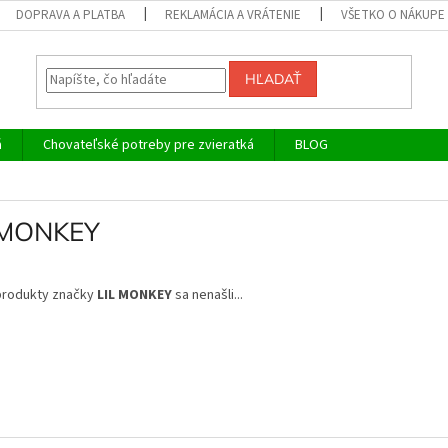
DOPRAVA A PLATBA
REKLAMÁCIA A VRÁTENIE
VŠETKO O NÁKUPE
HĽADAŤ
á
Chovateľské potreby pre zvieratká
BLOG
 MONKEY
produkty značky
LIL MONKEY
sa nenašli...