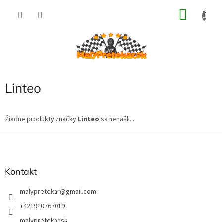
Prejsť
NÁKU
na
obsah
KOŠÍK
Linteo
Žiadne produkty značky
Linteo
sa nenašli...
Z
á
p
ä
Kontakt
t
i
malypretekar
@
gmail.com
e
+421910767019
malypretekar.sk