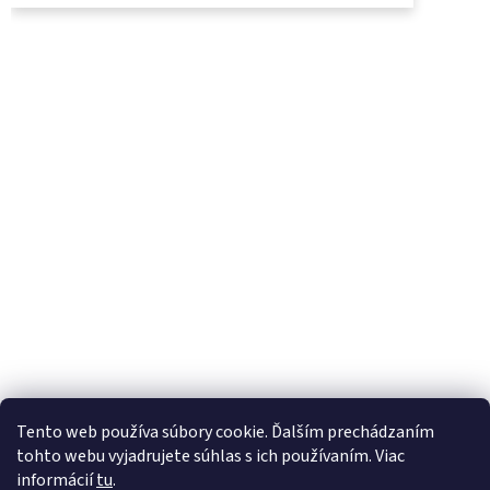
UjoDano.sk
Podhorské seno
Tento web používa súbory cookie. Ďalším prechádzaním
tohto webu vyjadrujete súhlas s ich používaním. Viac
informácií
tu
.