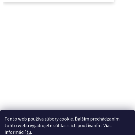
UjoDano.sk
Podhorské seno
Tento web používa súbory cookie. Ďalším prechádzaním
tohto webu vyjadrujete súhlas s ich používaním. Viac
informácií
tu
.