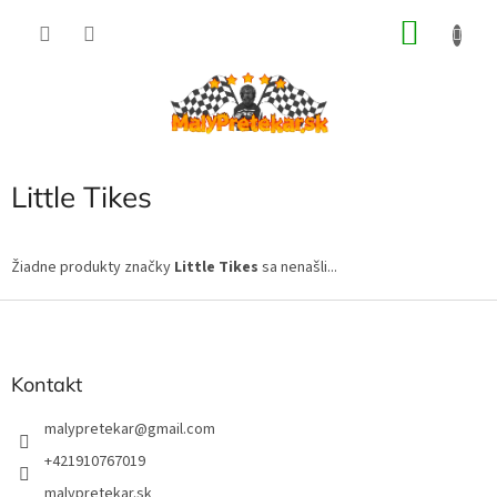
Prejsť
NÁKU
na
obsah
KOŠÍK
Little Tikes
Žiadne produkty značky
Little Tikes
sa nenašli...
Z
á
p
ä
Kontakt
t
i
malypretekar
@
gmail.com
e
+421910767019
malypretekar.sk