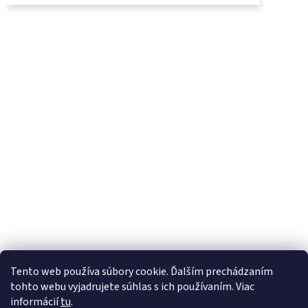
UjoDano.sk
Podhorské seno
Tento web používa súbory cookie. Ďalším prechádzaním
tohto webu vyjadrujete súhlas s ich používaním. Viac
informácií
tu
.