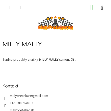
Prejsť
NÁKU
na
obsah
KOŠÍK
MILLY MALLY
Žiadne produkty značky
MILLY MALLY
sa nenašli...
Z
á
p
ä
Kontakt
t
i
malypretekar
@
gmail.com
e
+421910767019
malypretekar.sk