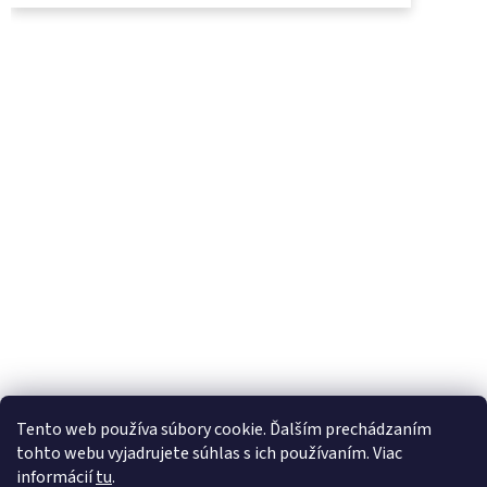
UjoDano.sk
Podhorské seno
Tento web používa súbory cookie. Ďalším prechádzaním
tohto webu vyjadrujete súhlas s ich používaním. Viac
informácií
tu
.