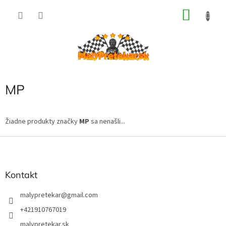
Prejsť
NÁKU
na
obsah
KOŠÍK
MP
Žiadne produkty značky
MP
sa nenašli...
Z
á
p
ä
Kontakt
t
i
malypretekar
@
gmail.com
e
+421910767019
malypretekar.sk