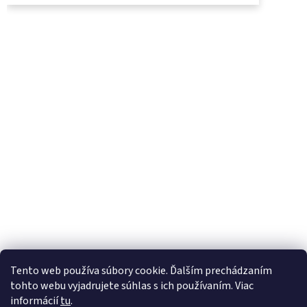
UjoDano.sk
Podhorské seno
Tento web používa súbory cookie. Ďalším prechádzaním
tohto webu vyjadrujete súhlas s ich používaním. Viac
informácií
tu
.