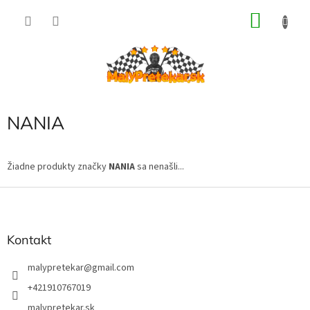
Prejsť
NÁKU
na
obsah
KOŠÍK
NANIA
Žiadne produkty značky
NANIA
sa nenašli...
Z
á
p
ä
Kontakt
t
i
malypretekar
@
gmail.com
e
+421910767019
malypretekar.sk