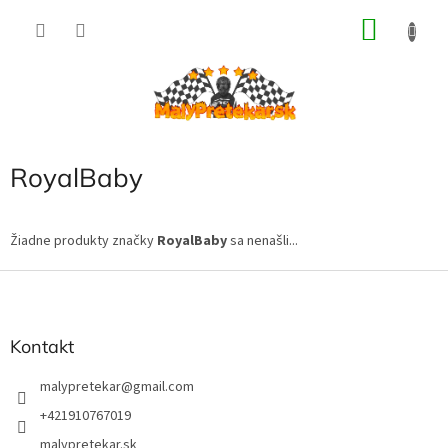
Prejsť
NÁKU
na
obsah
KOŠÍK
RoyalBaby
Žiadne produkty značky
RoyalBaby
sa nenašli...
Z
á
p
ä
Kontakt
t
i
malypretekar
@
gmail.com
e
+421910767019
malypretekar.sk