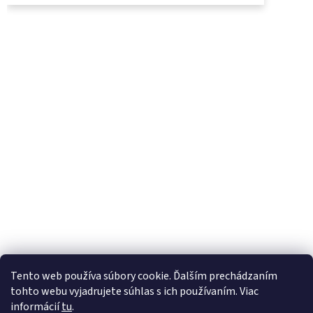
UjoDano.sk
Podhorské seno
Tento web používa súbory cookie. Ďalším prechádzaním
tohto webu vyjadrujete súhlas s ich používaním. Viac
informácií
tu
.