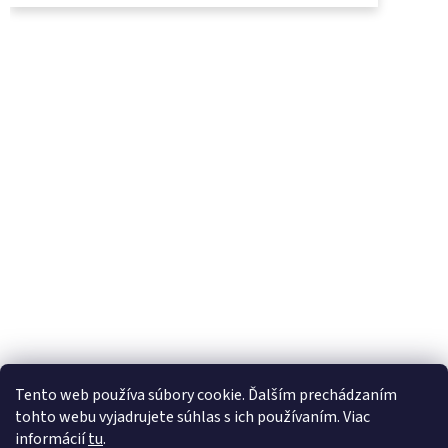
UjoDano.sk
Podhorské seno
Tento web používa súbory cookie. Ďalším prechádzaním
tohto webu vyjadrujete súhlas s ich používaním. Viac
informácií
tu
.