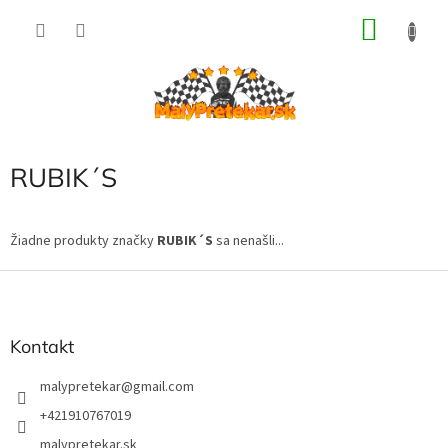
Prejsť
NÁKU
na
obsah
KOŠÍK
RUBIK´S
Žiadne produkty značky
RUBIK´S
sa nenašli...
Z
á
p
ä
Kontakt
t
i
malypretekar
@
gmail.com
e
+421910767019
malypretekar.sk