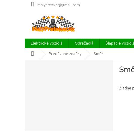
Prejsť
malypretekar@gmail.com
na
obsah
Elektrické vozidlá
Odrážadlá
Šlapacie vozidl
Domov
Predávané značky
Směr
B
Smě
o
č
n
Žiadne 
ý
p
a
n
e
l
Z