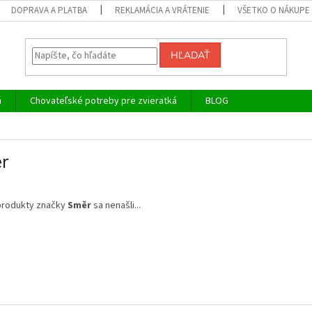
DOPRAVA A PLATBA
REKLAMÁCIA A VRÁTENIE
VŠETKO O NÁKUPE
HĽADAŤ
á
Chovateľské potreby pre zvieratká
BLOG
r
produkty značky
Směr
sa nenašli...