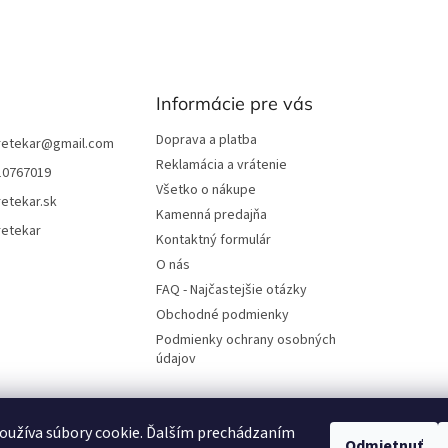
Informácie pre vás
Doprava a platba
retekar
@
gmail.com
Reklamácia a vrátenie
10767019
Všetko o nákupe
etekar.sk
Kamenná predajňa
retekar
Kontaktný formulár
O nás
FAQ - Najčastejšie otázky
Obchodné podmienky
Podmienky ochrany osobných
údajov
oužíva súbory cookie. Ďalším prechádzaním
UjoDano.sk
Podhorské seno
Odmietnuť