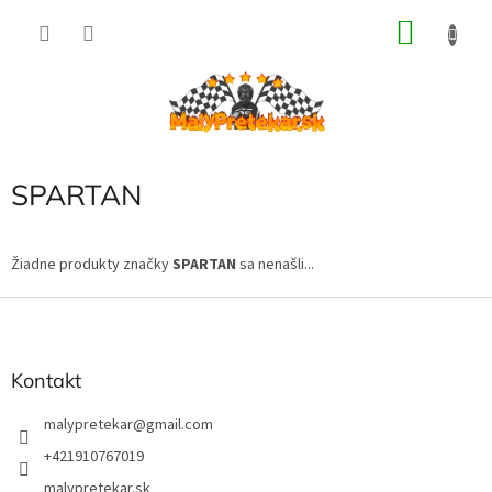
Prejsť
NÁKU
na
obsah
KOŠÍK
SPARTAN
Žiadne produkty značky
SPARTAN
sa nenašli...
Z
á
p
ä
Kontakt
t
i
malypretekar
@
gmail.com
e
+421910767019
malypretekar.sk