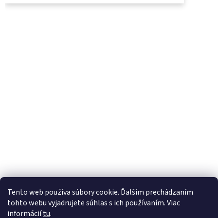
UjoDano.sk
Podhorské seno
Tento web používa súbory cookie. Ďalším prechádzaním
tohto webu vyjadrujete súhlas s ich používaním. Viac
informácií
tu
.