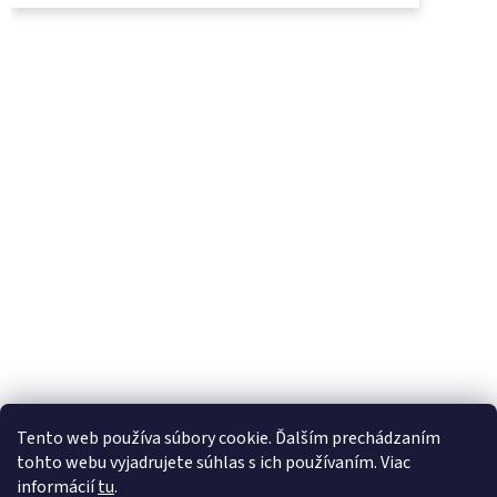
UjoDano.sk
Podhorské seno
Tento web používa súbory cookie. Ďalším prechádzaním
tohto webu vyjadrujete súhlas s ich používaním. Viac
informácií
tu
.