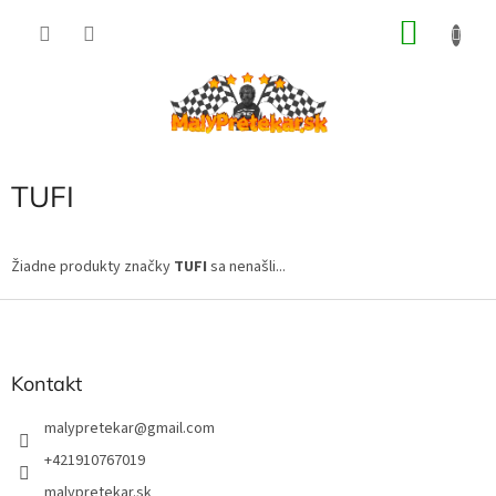
Prejsť
NÁKU
na
obsah
KOŠÍK
TUFI
Žiadne produkty značky
TUFI
sa nenašli...
Z
á
p
ä
Kontakt
t
i
malypretekar
@
gmail.com
e
+421910767019
malypretekar.sk