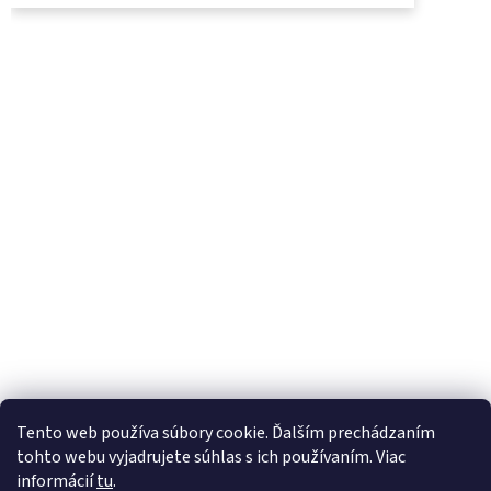
UjoDano.sk
Podhorské seno
Tento web používa súbory cookie. Ďalším prechádzaním
tohto webu vyjadrujete súhlas s ich používaním. Viac
informácií
tu
.