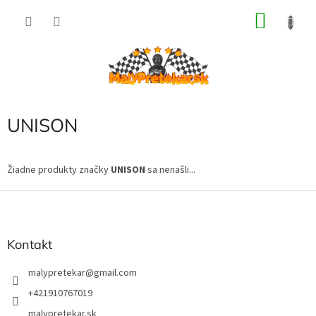
Prejsť
NÁKU
na
obsah
KOŠÍK
UNISON
Žiadne produkty značky
UNISON
sa nenašli...
Z
á
p
ä
Kontakt
t
i
malypretekar
@
gmail.com
e
+421910767019
malypretekar.sk