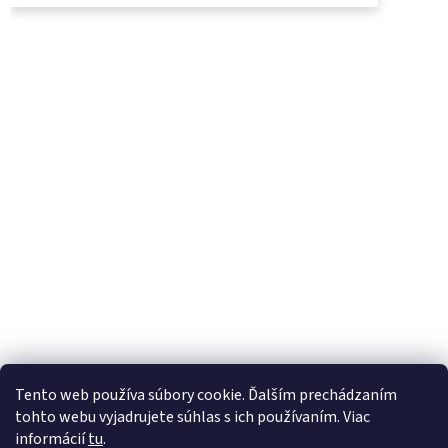
UjoDano.sk
Podhorské seno
Tento web používa súbory cookie. Ďalším prechádzaním
tohto webu vyjadrujete súhlas s ich používaním. Viac
informácií
tu
.