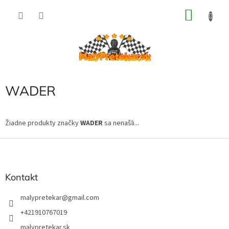
Prejsť
NÁKU
na
obsah
KOŠÍK
WADER
Žiadne produkty značky
WADER
sa nenašli...
Z
á
p
ä
Kontakt
t
i
malypretekar
@
gmail.com
e
+421910767019
malypretekar.sk