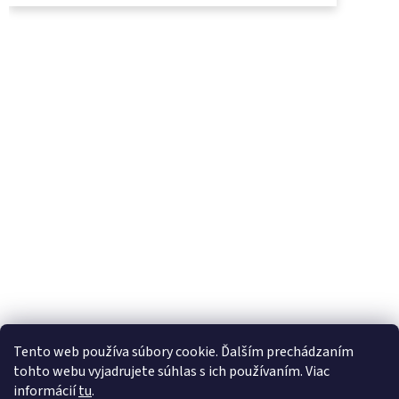
UjoDano.sk
Podhorské seno
Tento web používa súbory cookie. Ďalším prechádzaním
tohto webu vyjadrujete súhlas s ich používaním. Viac
informácií
tu
.