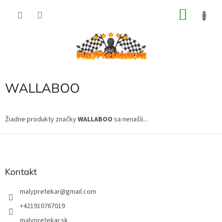
Prejsť
NÁKU
na
obsah
KOŠÍK
WALLABOO
Žiadne produkty značky
WALLABOO
sa nenašli...
Z
á
p
ä
Kontakt
t
i
malypretekar
@
gmail.com
e
+421910767019
malypretekar.sk