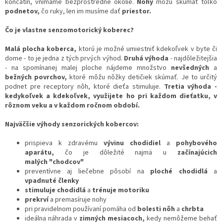
končatín, vnímame bezprostredné okolie.
Nohy
môžu skúmať toľko
podnetov,
čo ruky, len im musíme dať
priestor.
Čo je vlastne senzomotorický koberec?
Malá plocha koberca,
ktorú je možné umiestniť kdekoľvek v byte či
dome - to je jedna z tých prvých výhod.
Druhá výhoda
- najdôležitejšia
- na spomínanej malej ploche nájdeme množstvo
nevšedných
a
bežných povrchov,
ktoré môžu nôžky detičiek skúmať. Je to určitý
podnet pre receptory nôh, ktoré dieťa stimuluje.
Tretia výhoda -
kedykoľvek a kdekoľvek, využijete ho pri každom dieťatku, v
rôznom veku a v každom ročnom období.
Najväčšie výhody senzorických kobercov:
prispieva k zdravému
vývinu chodidiel
a
pohybového
aparátu,
čo je dôležité najmä u
začínajúcich
malých "chodcov"
preventívne aj liečebne pôsobí na
ploché chodidlá
a
vpadnuté členky
stimuluje chodidlá
a
trénuje motoriku
prekrví
a premasíruje nohy
pri pravidelnom používaní pomáha od
bolesti nôh
a
chrbta
ideálna náhrada v
zimných mesiacoch,
kedy nemôžeme behať