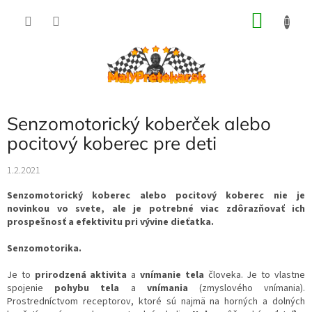
Prejsť
NÁKU
na
obsah
KOŠÍK
Senzomotorický koberček alebo
pocitový koberec pre deti
1.2.2021
Senzomotorický koberec alebo pocitový koberec nie je
novinkou vo svete, ale je potrebné viac zdôrazňovať ich
prospešnosť a efektivitu pri vývine dieťatka.
Senzomotorika.
Je to
prirodzená aktivita
a
vnímanie tela
človeka. Je to vlastne
spojenie
pohybu
tela
a
vnímania
(zmyslového vnímania).
Prostredníctvom receptorov, ktoré sú najmä na horných a dolných