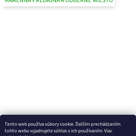
KAMENNÁ PREDAJŇA A ODBERNÉ MIESTO
UjoDano.sk
Podhorské seno
Tento web používa súbory cookie. Ďalším prechádzaním
tohto webu vyjadrujete súhlas s ich používaním. Viac